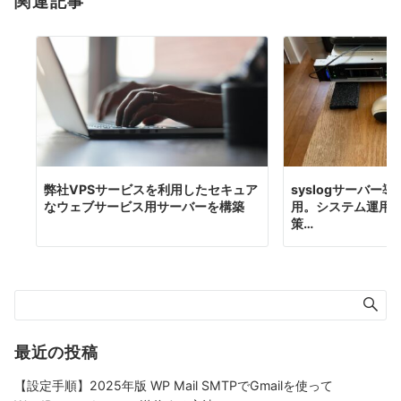
関連記事
シ
ョ
ン
弊社VPSサービスを利用したセキュア
syslogサーバー
なウェブサービス用サーバーを構築
用。システム運用
策…
最近の投稿
【設定手順】2025年版 WP Mail SMTPでGmailを使って